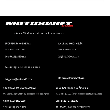
Más de 35 años en el mercado nos avalan.
SUCURSAL RAMOS MEJÍA :
SUCURSAL RAMOS MEJÍA :
Avda. Rivadavia 14992.
Avda. Rivadavia 15002.
Cel:(54.11)-2462-22
13
Cel:(54.11)-2462-
2213
Cel:(54.11)-
2049-9369 REPUESTOS
info_ramos@motoswift.com
info_ramos@motoswift.com
SUCURSAL FRANCISCO ÁLVAREZ:
SUCURSAL FRANCISCO ÁLVAREZ:
Av. Gaona 13101 (km 43 acceso oeste) esq. Agrelo
Av. Gaona 13101 (km 43 acceso oeste) esq. Agrelo
Cel: (54.11) -2462-2290
Cel: (54.11) -2462-2290
TEL:(54.11)-
6889-4260
TEL:(54.11)-
2462-2289 REPUESTOS