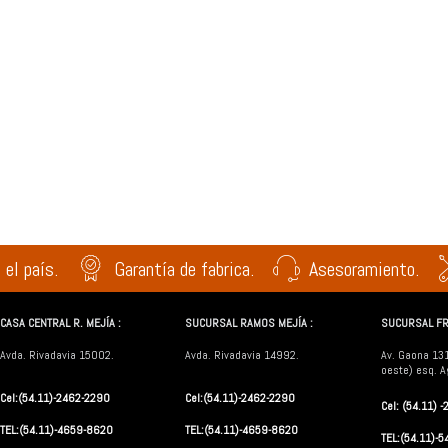
 el país.
Garantía de fabrica.
Asesoramiento.
CASA CENTRAL R. MEJÍA :
SUCURSAL RAMOS MEJÍA :
SUCURSAL FR
Avda. Rivadavia 15002.
Avda. Rivadavia 14992.
Av. Gaona 13
oeste) esq. A
Cel:(54.11)-2462-2290
Cel:(54.11)-2462-2290
Cel: (54.11) 
TEL:(54.11)-4659-8620
TEL:(54.11)-4659-8620
TEL:(54.11)-