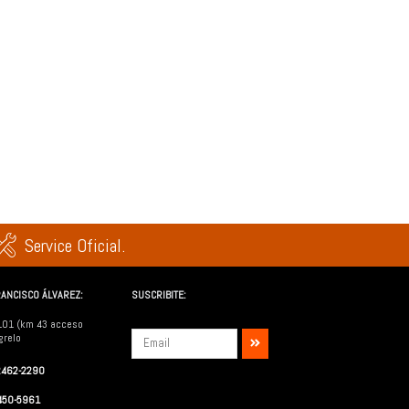
Service Oficial.
ANCISCO ÁLVAREZ:
SUSCRIBITE:
101 (km 43 acceso
Submit
grelo
-2462-2290
5450-5961