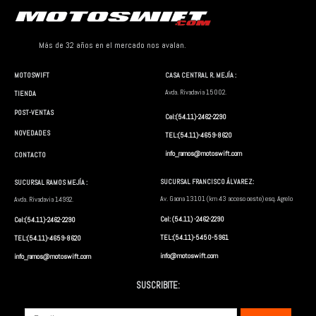
Más de 32 años en el mercado nos avalan.
MOTOSWIFT
CASA CENTRAL R. MEJÍA :
Avda. Rivadavia 15002.
TIENDA
POST-VENTAS
Cel:(54.11)-2462-2290
NOVEDADES
TEL:(54.11)-4659-8620
info_ramos@motoswift.com
CONTACTO
ACCESORIOS
ACCESORIOS
Baúl Lateral GIVI
Baúl Monoblock GIVI
SUCURSAL FRANCISCO ÁLVAREZ:
SUCURSAL RAMOS MEJÍA :
Monokey System
Reflex 26 Litros
Av. Gaona 13101 (km 43 acceso oeste) esq. Agrelo
Avda. Rivadavia 14992.
Plastico 21 Litros
Cel: (54.11) -2462-2290
Cel:(54.11)-2462-2290
TEL:(54.11)-5450-5961
TEL:(54.11)-4659-8620
info@motoswift.com
info_ramos@motoswift.com
1
2
3
4
…
12
13
14
→
SUSCRIBITE:
Submit