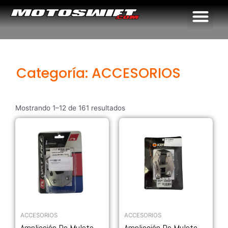
Me
Categoría: ACCESORIOS
Mostrando 1–12 de 161 resultados
ACCESORIOS
ACCESORIOS
Ampliación De Muleta
Ampliación De Muleta