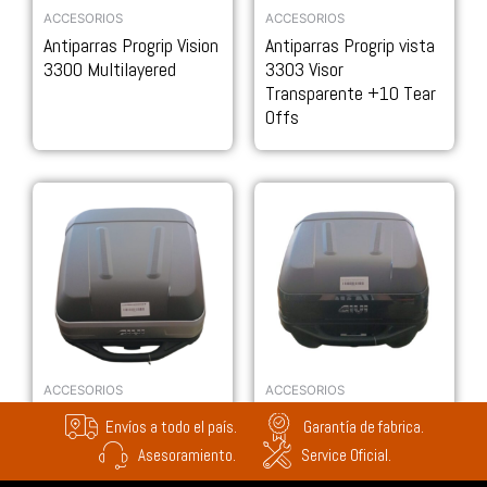
ACCESORIOS
ACCESORIOS
Antiparras Progrip Vision
Antiparras Progrip vista
3300 Multilayered
3303 Visor
Transparente +10 Tear
Offs
ACCESORIOS
ACCESORIOS
Baúl GIVI Top Case
Baúl GIVI Top Case
Envíos a todo el país.
Garantía de fabrica.
Traffic Monoblock 28
Traffic Monoblock 33
Asesoramiento.
Service Oficial.
Litros
Litros