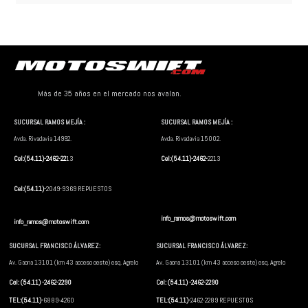
Más de 35 años en el mercado nos avalan.
SUCURSAL RAMOS MEJÍA :
SUCURSAL RAMOS MEJÍA :
Avda. Rivadavia 14992.
Avda. Rivadavia 15002.
Cel:(54.11)-2462-22
13
Cel:(54.11)-2462-
2213
Cel:(54.11)-
2049-9369 REPUESTOS
info_ramos@motoswift.com
info_ramos@motoswift.com
SUCURSAL FRANCISCO ÁLVAREZ:
SUCURSAL FRANCISCO ÁLVAREZ:
Av. Gaona 13101 (km 43 acceso oeste) esq. Agrelo
Av. Gaona 13101 (km 43 acceso oeste) esq. Agrelo
Cel: (54.11) -2462-2290
Cel: (54.11) -2462-2290
TEL:(54.11)-
6889-4260
TEL:(54.11)-
2462-2289 REPUESTOS