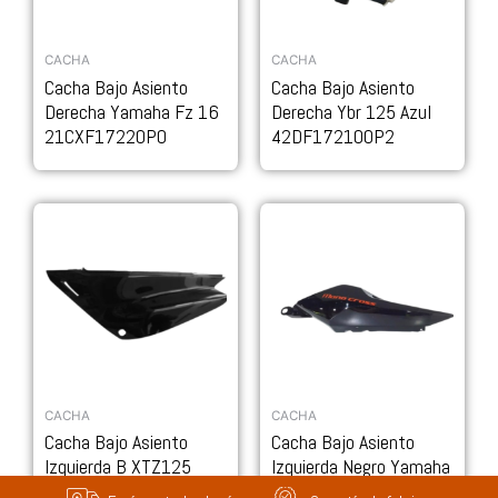
CACHA
CACHA
Cacha Bajo Asiento
Cacha Bajo Asiento
Derecha Yamaha Fz 16
Derecha Ybr 125 Azul
21CXF17220P0
42DF172100P2
CACHA
CACHA
Cacha Bajo Asiento
Cacha Bajo Asiento
Izquierda B XTZ125
Izquierda Negro Yamaha
Yamaha 5RMF1711200
Fz 16 21CXF1732033