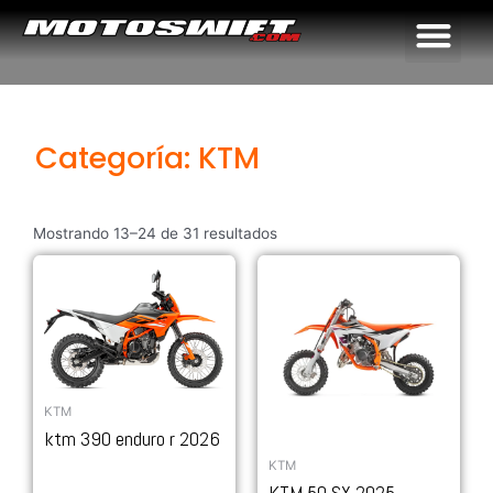
Me
Categoría: KTM
Mostrando 13–24 de 31 resultados
KTM
ktm 390 enduro r 2026
KTM
KTM 50 SX 2025