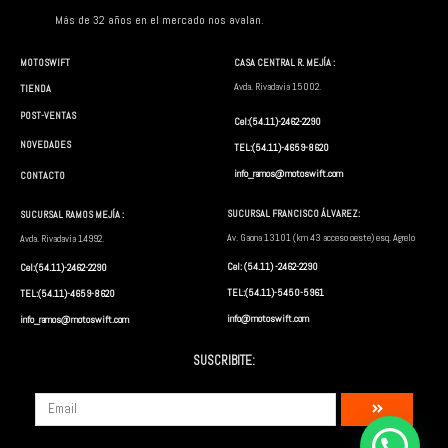
Más de 32 años en el mercado nos avalan.
MOTOSWIFT
CASA CENTRAL R. MEJÍA :
Avda. Rivadavia 15002.
TIENDA
POST-VENTAS
Cel:(54.11)-2462-2290
NOVEDADES
TEL:(54.11)-4659-8620
info_ramos@motoswift.com
CONTACTO
KTM
KTM
KTM BICICLETA
KTM DUKE 200 NG SIN
SUCURSAL FRANCISCO ÁLVAREZ:
SUCURSAL RAMOS MEJÍA :
ELECTRICA R16 /2024
ABS /2024 SIN
Av. Gaona 13101 (km 43 acceso oeste) esq. Agrelo
Avda. Rivadavia 14992.
GARANTIA
Cel: (54.11) -2462-2290
Cel:(54.11)-2462-2290
TEL:(54.11)-5450-5961
TEL:(54.11)-4659-8620
info@motoswift.com
info_ramos@motoswift.com
←
1
2
3
→
SUSCRIBITE:
Submit