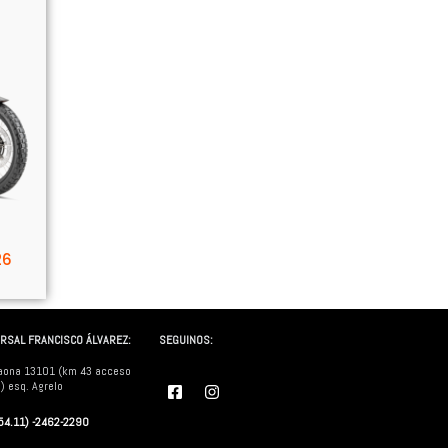
26
RSAL FRANCISCO ÁLVAREZ:
SEGUINOS:
aona 13101 (km 43 acceso
F
I
) esq. Agrelo
a
n
c
s
(54.11) -2462-2290
e
t
b
a