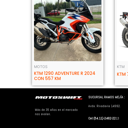
MOTOS
KTM
KTM 1290 ADVENTURE R 2024
KTM 
CON 557 KM
SUCURSAL RAMOS MEJÍA :
Avda. Rivadavia 14992.
Más de 35 años en el mercado
nos avalan.
Cel:(54.11)-2462-22
13