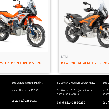
KTM
790 ADVENTURE R 2026
KTM 790 ADVENTURE S 20
SUCURSAL RAMOS MEJÍA :
SUCURSAL FRANCISCO ÁLVAREZ:
SUCU
Avda. Rivadavia 15002.
Av. Gaona 13101 (km 43 acceso
Av. G
oeste) esq. Agrelo
oeste
Cel:(54.11)-2462-
2213
Cel: (54.11) -2462-2290
Cel: 