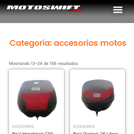
Me
Categoría: accesorios motos
Mostrando 13–24 de 156 resultados
ACCESORIOS
ACCESORIOS
Baúl Monoblock GIVI
Baúl Protork 26 Litros