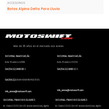
ACCESORIOS
Botas Alpina Delta Para Lluvia
Más de 35 años en el mercado nos avalan.
SUCURSAL RAMOS MEJÍA :
SUCURSAL RAMOS MEJÍA :
Avda. Rivadavia 14992.
Avda. Rivadavia 15002.
Cel:(54.11)-2462-22
13
Cel:(54.11)-2462-
2213
Cel:(54.11)-
2049-9369 REPUESTOS
info_ramos@motoswift.com
info_ramos@motoswift.com
SUCURSAL FRANCISCO ÁLVAREZ:
SUCURSAL FRANCISCO ÁLVAREZ:
Av. Gaona 13101 (km 43 acceso oeste) esq. Agrelo
Av. Gaona 13101 (km 43 acceso oeste) esq. Agrelo