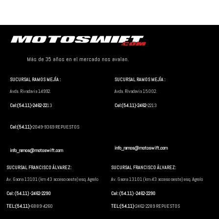
Más de 35 años en el mercado nos avalan.
SUCURSAL RAMOS MEJÍA :
SUCURSAL RAMOS MEJÍA :
Avda. Rivadavia 14992.
Avda. Rivadavia 15002.
Cel:(54.11)-2462-22
13
Cel:(54.11)-2462-
2213
Cel:(54.11)-
2049-9369 REPUESTOS
info_ramos@motoswift.com
info_ramos@motoswift.com
SUCURSAL FRANCISCO ÁLVAREZ:
SUCURSAL FRANCISCO ÁLVAREZ:
Av. Gaona 13101 (km 43 acceso oeste) esq. Agrelo
Av. Gaona 13101 (km 43 acceso oeste) esq. Agrelo
Cel: (54.11) -2462-2290
Cel: (54.11) -2462-2290
TEL:(54.11)-
6889-4260
TEL:(54.11)-
2462-2289 REPUESTOS