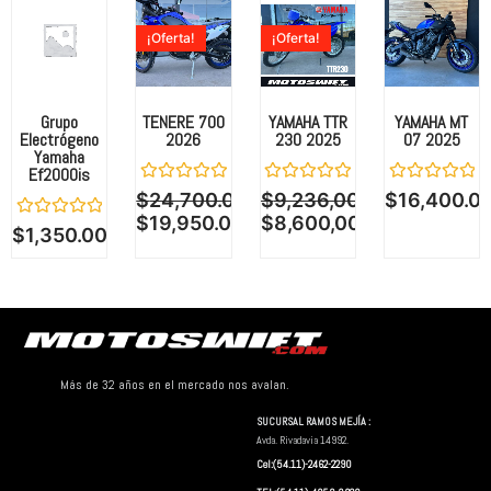
¡Oferta!
¡Oferta!
Grupo
TENERE 700
YAMAHA TTR
YAMAHA MT
Electrógeno
2026
230 2025
07 2025
Yamaha
Ef2000is
Valorado
Valorado
Valorado
$
24,700.00
$
9,236,000.00
$
16,400.0
con
con
con
$
19,950.00
$
8,600,000.00
0
0
0
Valorado
$
1,350.00
de
de
de
con
5
5
5
0
de
5
Más de 32 años en el mercado nos avalan.
SUCURSAL RAMOS MEJÍA :
Avda. Rivadavia 14992.
Cel:(54.11)-2462-2290