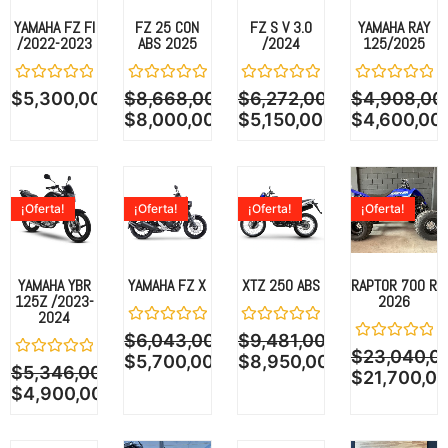
YAMAHA FZ FI
FZ 25 CON
FZ S V 3.0
YAMAHA RAY
/2022-2023
ABS 2025
/2024
125/2025
Valorado
Valorado
Valorado
Valorado
$
5,300,000.00
$
8,668,000.00
$
6,272,000.00
$
4,908,00
con
con
con
con
$
8,000,000.00
$
5,150,000.00
$
4,600,00
0
0
0
0
de
de
de
de
5
5
5
5
¡Oferta!
¡Oferta!
¡Oferta!
¡Oferta!
YAMAHA YBR
YAMAHA FZ X
XTZ 250 ABS
RAPTOR 700 R
125Z /2023-
2026
2024
Valorado
Valorado
$
6,043,000.00
$
9,481,000.00
con
con
Valorado
$
23,040,0
$
5,700,000.00
$
8,950,000.00
0
0
con
Valorado
$
5,346,000.00
$
21,700,0
de
de
0
con
$
4,900,000.00
5
5
de
0
5
de
5