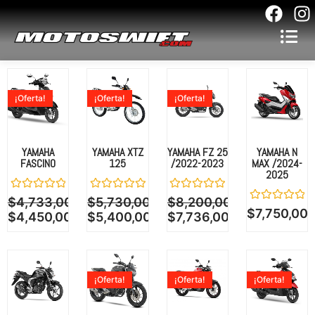
F
I
a
n
c
s
e
t
b
a
¡Oferta!
¡Oferta!
¡Oferta!
o
g
o
r
k
a
YAMAHA
YAMAHA XTZ
YAMAHA FZ 25
YAMAHA N
m
FASCINO
125
/2022-2023
MAX /2024-
2025
Valorado
Valorado
Valorado
$
4,733,000.00
$
5,730,000.00
$
8,200,000.00
con
con
con
Valorado
$
7,750,00
$
4,450,000.00
$
5,400,000.00
$
7,736,000.00
0
0
0
con
de
de
de
0
5
5
5
de
5
¡Oferta!
¡Oferta!
¡Oferta!