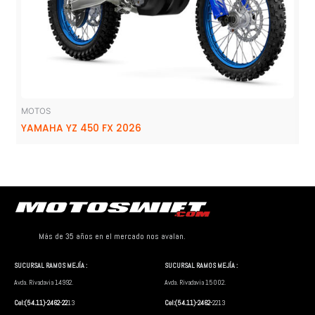
MOTOS
YAMAHA YZ 450 FX 2026
Más de 35 años en el mercado nos avalan.
SUCURSAL RAMOS MEJÍA :
SUCURSAL RAMOS MEJÍA :
Avda. Rivadavia 14992.
Avda. Rivadavia 15002.
Cel:(54.11)-2462-22
13
Cel:(54.11)-2462-
2213