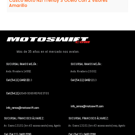
Casco Moto Nzi Trendy 3 Ocelo Con 2 Visores
Amarillo
Más de 35 años en el mercado nos avalan.
SUCURSAL RAMOS MEJÍA :
SUCURSAL RAMOS MEJÍA :
Avda. Rivadavia 14992.
Avda. Rivadavia 15002.
Cel:(54.11)-2462-22
13
Cel:(54.11)-2462-
2213
Cel:(54.11)-
2049-9369 REPUESTOS
info_ramos@motoswift.com
info_ramos@motoswift.com
SUCURSAL FRANCISCO ÁLVAREZ:
SUCURSAL FRANCISCO ÁLVAREZ:
Av. Gaona 13101 (km 43 acceso oeste) esq. Agrelo
Av. Gaona 13101 (km 43 acceso oeste) esq. Agrelo
Cel: (54.11) -2462-2290
Cel: (54.11) -2462-2290