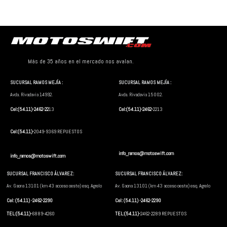
Más de 35 años en el mercado nos avalan.
SUCURSAL RAMOS MEJÍA :
SUCURSAL RAMOS MEJÍA :
Avda. Rivadavia 14992.
Avda. Rivadavia 15002.
Cel:(54.11)-2462-22
13
Cel:(54.11)-2462-
2213
Cel:(54.11)-
2049-9369 REPUESTOS
info_ramos@motoswift.com
info_ramos@motoswift.com
SUCURSAL FRANCISCO ÁLVAREZ:
SUCURSAL FRANCISCO ÁLVAREZ:
Av. Gaona 13101 (km 43 acceso oeste) esq. Agrelo
Av. Gaona 13101 (km 43 acceso oeste) esq. Agrelo
Cel: (54.11) -2462-2290
Cel: (54.11) -2462-2290
TEL:(54.11)-
6889-4260
TEL:(54.11)-
2462-2289 REPUESTOS