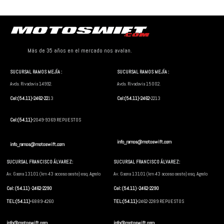
Más de 35 años en el mercado nos avalan.
SUCURSAL RAMOS MEJÍA :
SUCURSAL RAMOS MEJÍA :
Avda. Rivadavia 14992.
Avda. Rivadavia 15002.
Cel:(54.11)-2462-22
13
Cel:(54.11)-2462-
2213
Cel:(54.11)-
2049-9369 REPUESTOS
info_ramos@motoswift.com
info_ramos@motoswift.com
SUCURSAL FRANCISCO ÁLVAREZ:
SUCURSAL FRANCISCO ÁLVAREZ:
Av. Gaona 13101 (km 43 acceso oeste) esq. Agrelo
Av. Gaona 13101 (km 43 acceso oeste) esq. Agrelo
Cel: (54.11) -2462-2290
Cel: (54.11) -2462-2290
TEL:(54.11)-
6889-4260
TEL:(54.11)-
2462-2289 REPUESTOS
info@motoswift.com
info@motoswift.com