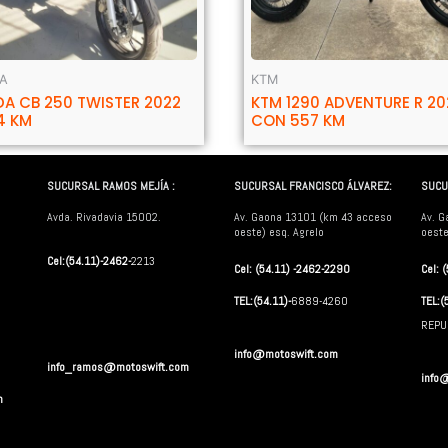
A
KTM
A CB 250 TWISTER 2022
KTM 1290 ADVENTURE R 2
4 KM
CON 557 KM
SUCURSAL RAMOS MEJÍA :
SUCURSAL FRANCISCO ÁLVAREZ:
SUCU
Avda. Rivadavia 15002.
Av. Gaona 13101 (km 43 acceso
Av. G
oeste) esq. Agrelo
oeste
Cel:(54.11)-2462-
2213
Cel: (54.11) -2462-2290
Cel: 
TEL:(54.11)-
6889-4260
TEL:(
REPU
info@motoswift.com
info_ramos@motoswift.com
info
m