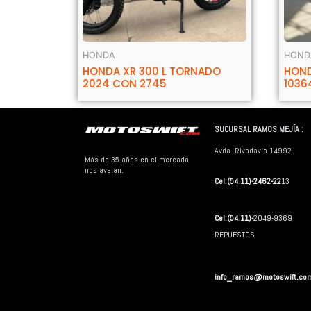
HONDA
HOND
HONDA XR 300 L TORNADO
HOND
2024 CON 2745
1036
SUCURSAL RAMOS MEJÍA :
Avda. Rivadavia 14992.
Más de 35 años en el mercado
nos avalan.
Cel:(54.11)-2462-22
13
Cel:(54.11)-
2049-9369
REPUESTOS
info_ramos@motoswift.co