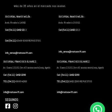
Más de 35 años en el mercado nos avalan.
SUCURSAL RAMOS MEJÍA :
SUCURSAL RAMOS MEJÍA :
Avda. Rivadavia 14992.
Avda. Rivadavia 15002.
Cel:(54.11)-2462-22
13
Cel:(54.11)-2462-
2213
Cel:(54.11)-
2049-9369 REPUESTOS
info_ramos@motoswift.com
info_ramos@motoswift.com
SUCURSAL FRANCISCO ÁLVAREZ:
SUCURSAL FRANCISCO ÁLVAREZ:
Av. Gaona 13101 (km 43 acceso oeste) esq. Agrelo
Av. Gaona 13101 (km 43 acceso oeste) esq. Agrelo
Cel: (54.11) -2462-2290
Cel: (54.11) -2462-2290
TEL:(54.11)-
6889-4260
TEL:(54.11)-
2462-2289 REPUESTOS
info@motoswift.com
info@motoswift.com
SEGUINOS:
F
I