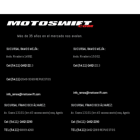
Más de 35 años en el mercado nos avalan.
SUCURSAL RAMOS MEJÍA :
SUCURSAL RAMOS MEJÍA :
Avda. Rivadavia 14992.
Avda. Rivadavia 15002.
Cel:(54.11)-2462-22
13
Cel:(54.11)-2462-
2213
Cel:(54.11)-
2049-9369 REPUESTOS
info_ramos@motoswift.com
info_ramos@motoswift.com
SUCURSAL FRANCISCO ÁLVAREZ:
SUCURSAL FRANCISCO ÁLVAREZ:
Av. Gaona 13101 (km 43 acceso oeste) esq. Agrelo
Av. Gaona 13101 (km 43 acceso oeste) esq. Agrelo
Cel: (54.11) -2462-2290
Cel: (54.11) -2462-2290
TEL:(54.11)-
6889-4260
TEL:(54.11)-
2462-2289 REPUESTOS