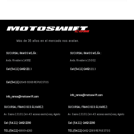
Más de 35 años en el mercado nos avalan.
SUCURSAL RAMOS MEJÍA :
SUCURSAL RAMOS MEJÍA :
Avda. Rivadavia 14992.
Avda. Rivadavia 15002.
Cel:(54.11)-2462-22
13
Cel:(54.11)-2462-
2213
Cel:(54.11)-
2049-9369 REPUESTOS
info_ramos@motoswift.com
info_ramos@motoswift.com
SUCURSAL FRANCISCO ÁLVAREZ:
SUCURSAL FRANCISCO ÁLVAREZ:
Av. Gaona 13101 (km 43 acceso oeste) esq. Agrelo
Av. Gaona 13101 (km 43 acceso oeste) esq. Agrelo
Cel: (54.11) -2462-2290
Cel: (54.11) -2462-2290
TEL:(54.11)-
6889-4260
TEL:(54.11)-
2462-2289 REPUESTOS