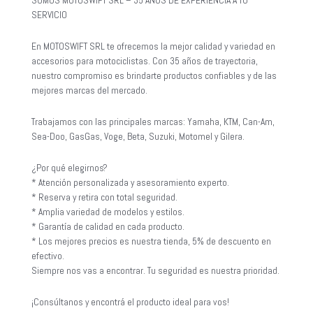
SOMOS MOTOSWIFT SRL – 35 AÑOS DE EXPERIENCIA A TU
SERVICIO
En MOTOSWIFT SRL te ofrecemos la mejor calidad y variedad en
accesorios para motociclistas. Con 35 años de trayectoria,
nuestro compromiso es brindarte productos confiables y de las
mejores marcas del mercado.
Trabajamos con las principales marcas: Yamaha, KTM, Can-Am,
Sea-Doo, GasGas, Voge, Beta, Suzuki, Motomel y Gilera.
¿Por qué elegirnos?
* Atención personalizada y asesoramiento experto.
* Reserva y retira con total seguridad.
* Amplia variedad de modelos y estilos.
* Garantía de calidad en cada producto.
* Los mejores precios es nuestra tienda, 5% de descuento en
efectivo.
Siempre nos vas a encontrar. Tu seguridad es nuestra prioridad.
¡Consúltanos y encontrá el producto ideal para vos!