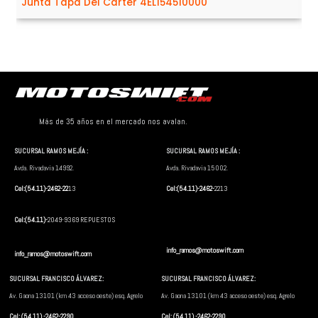
Junta Tapa Del Cárter 4EL154510000
Más de 35 años en el mercado nos avalan.
SUCURSAL RAMOS MEJÍA :
SUCURSAL RAMOS MEJÍA :
Avda. Rivadavia 14992.
Avda. Rivadavia 15002.
Cel:(54.11)-2462-22
13
Cel:(54.11)-2462-
2213
Cel:(54.11)-
2049-9369 REPUESTOS
info_ramos@motoswift.com
info_ramos@motoswift.com
SUCURSAL FRANCISCO ÁLVAREZ:
SUCURSAL FRANCISCO ÁLVAREZ:
Av. Gaona 13101 (km 43 acceso oeste) esq. Agrelo
Av. Gaona 13101 (km 43 acceso oeste) esq. Agrelo
Cel: (54.11) -2462-2290
Cel: (54.11) -2462-2290