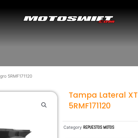
egro 5RMF171120
Tampa Lateral XT
5RMF171120
Category
REPUESTOS MOTOS