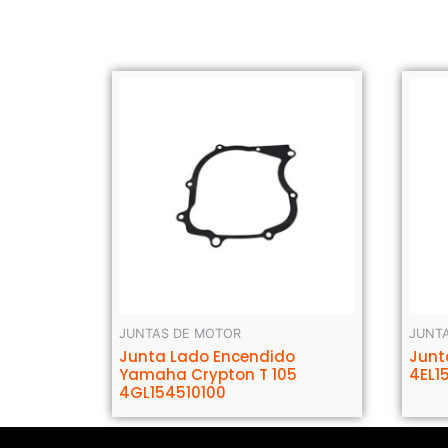
JUNTAS DE MOTOR
JUNT
Junta Lado Encendido
Junt
Yamaha Crypton T 105
4EL1
4GL154510100