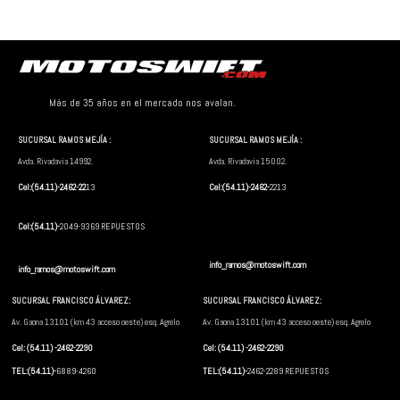
Más de 35 años en el mercado nos avalan.
SUCURSAL RAMOS MEJÍA :
SUCURSAL RAMOS MEJÍA :
Avda. Rivadavia 14992.
Avda. Rivadavia 15002.
Cel:(54.11)-2462-22
13
Cel:(54.11)-2462-
2213
Cel:(54.11)-
2049-9369 REPUESTOS
info_ramos@motoswift.com
info_ramos@motoswift.com
SUCURSAL FRANCISCO ÁLVAREZ:
SUCURSAL FRANCISCO ÁLVAREZ:
Av. Gaona 13101 (km 43 acceso oeste) esq. Agrelo
Av. Gaona 13101 (km 43 acceso oeste) esq. Agrelo
Cel: (54.11) -2462-2290
Cel: (54.11) -2462-2290
TEL:(54.11)-
6889-4260
TEL:(54.11)-
2462-2289 REPUESTOS