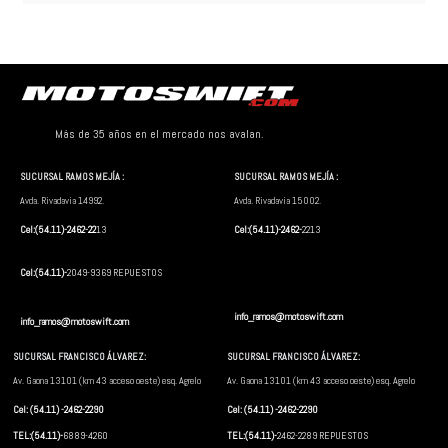
Más de 35 años en el mercado nos avalan.
SUCURSAL RAMOS MEJÍA :
SUCURSAL RAMOS MEJÍA :
Avda. Rivadavia 14992.
Avda. Rivadavia 15002.
Cel:(54.11)-2462-22
13
Cel:(54.11)-2462-
2213
Cel:(54.11)-
2049-9369 REPUESTOS
info_ramos@motoswift.com
info_ramos@motoswift.com
SUCURSAL FRANCISCO ÁLVAREZ:
SUCURSAL FRANCISCO ÁLVAREZ:
Av. Gaona 13101 (km 43 acceso oeste) esq. Agrelo
Av. Gaona 13101 (km 43 acceso oeste) esq. Agrelo
Cel: (54.11) -2462-2290
Cel: (54.11) -2462-2290
TEL:(54.11)-
6889-4260
TEL:(54.11)-
2462-2289 REPUESTOS