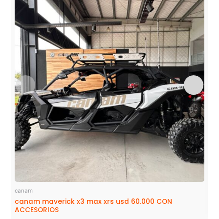
canam
canam maverick x3 max xrs usd 60.000 CON
ACCESORIOS