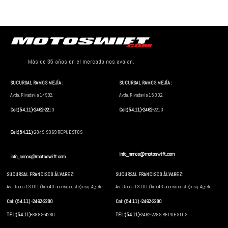
Más de 35 años en el mercado nos avalan.
SUCURSAL RAMOS MEJÍA :
SUCURSAL RAMOS MEJÍA :
Avda. Rivadavia 14992.
Avda. Rivadavia 15002.
Cel:(54.11)-2462-22
13
Cel:(54.11)-2462-
2213
Cel:(54.11)-
2049-9369 REPUESTOS
info_ramos@motoswift.com
info_ramos@motoswift.com
SUCURSAL FRANCISCO ÁLVAREZ:
SUCURSAL FRANCISCO ÁLVAREZ:
Av. Gaona 13101 (km 43 acceso oeste) esq. Agrelo
Av. Gaona 13101 (km 43 acceso oeste) esq. Agrelo
Cel: (54.11) -2462-2290
Cel: (54.11) -2462-2290
TEL:(54.11)-
6889-4260
TEL:(54.11)-
2462-2289 REPUESTOS