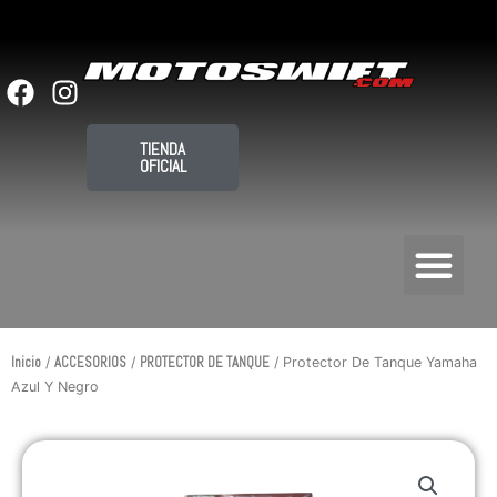
Ir
al
contenido
F
I
a
n
c
s
TIENDA
OFICIAL
e
t
b
a
o
g
Me
o
r
k
a
m
Inicio
/
ACCESORIOS
/
PROTECTOR DE TANQUE
/ Protector De Tanque Yamaha
Azul Y Negro