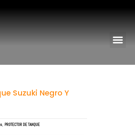
Me
que Suzuki Negro Y
os
,
PROTECTOR DE TANQUE