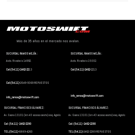
Más de 35 años en el mercado nos avalan.
SUCURSAL RAMOS MEJÍA :
SUCURSAL RAMOS MEJÍA :
Avda. Rivadavia 14992.
Avda. Rivadavia 15002.
Cel:(54.11)-2462-22
13
Cel:(54.11)-2462-
2213
Cel:(54.11)-
2049-9369 REPUESTOS
info_ramos@motoswift.com
info_ramos@motoswift.com
SUCURSAL FRANCISCO ÁLVAREZ:
SUCURSAL FRANCISCO ÁLVAREZ:
Av. Gaona 13101 (km 43 acceso oeste) esq. Agrelo
Av. Gaona 13101 (km 43 acceso oeste) esq. Agrelo
Cel: (54.11) -2462-2290
Cel: (54.11) -2462-2290
TEL:(54.11)-
6889-4260
TEL:(54.11)-
2462-2289 REPUESTOS