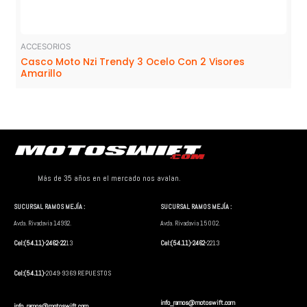
ACCESORIOS
Casco Moto Nzi Trendy 3 Ocelo Con 2 Visores
Amarillo
Más de 35 años en el mercado nos avalan.
SUCURSAL RAMOS MEJÍA :
SUCURSAL RAMOS MEJÍA :
Avda. Rivadavia 14992.
Avda. Rivadavia 15002.
Cel:(54.11)-2462-22
13
Cel:(54.11)-2462-
2213
Cel:(54.11)-
2049-9369 REPUESTOS
info_ramos@motoswift.com
info_ramos@motoswift.com