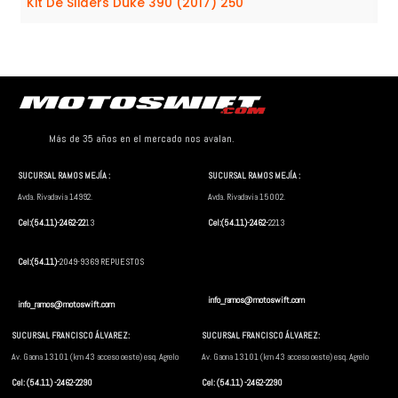
Kit De Sliders Duke 390 (2017) 250
Más de 35 años en el mercado nos avalan.
SUCURSAL RAMOS MEJÍA :
SUCURSAL RAMOS MEJÍA :
Avda. Rivadavia 14992.
Avda. Rivadavia 15002.
Cel:(54.11)-2462-22
13
Cel:(54.11)-2462-
2213
Cel:(54.11)-
2049-9369 REPUESTOS
info_ramos@motoswift.com
info_ramos@motoswift.com
SUCURSAL FRANCISCO ÁLVAREZ:
SUCURSAL FRANCISCO ÁLVAREZ:
Av. Gaona 13101 (km 43 acceso oeste) esq. Agrelo
Av. Gaona 13101 (km 43 acceso oeste) esq. Agrelo
Cel: (54.11) -2462-2290
Cel: (54.11) -2462-2290