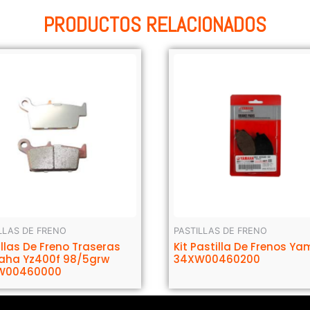
PRODUCTOS RELACIONADOS
LLAS DE FRENO
PASTILLAS DE FRENO
illas De Freno Traseras
Kit Pastilla De Frenos Y
ha Yz400f 98/5grw
34XW00460200
W00460000