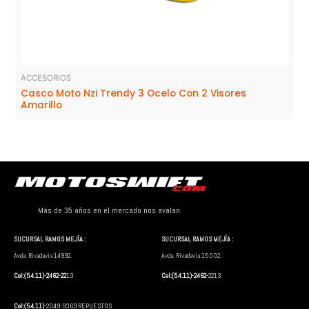
ACCESORIOS
Casco Moto Nzi Trendy 3 Ocelo Con 2 Visores
Amarillo
Más de 35 años en el mercado nos avalan.
SUCURSAL RAMOS MEJÍA :
SUCURSAL RAMOS MEJÍA :
Avda. Rivadavia 14992.
Avda. Rivadavia 15002.
Cel:(54.11)-2462-22
13
Cel:(54.11)-2462-
2213
Cel:(54.11)-
2049-9369 REPUESTOS