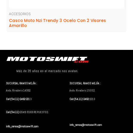
ACCESORIOS
Casco Moto Nzi Trendy 3 Ocelo Con 2 Visores
Amarillo
Más de 35 años en el mercado nos avalan.
SUCURSAL RAMOS MEJÍA :
SUCURSAL RAMOS MEJÍA :
Avda. Rivadavia 14992.
Avda. Rivadavia 15002.
Cel:(54.11)-2462-22
13
Cel:(54.11)-2462-
2213
Cel:(54.11)-
2049-9369 REPUESTOS
info_ramos@motoswift.com
info_ramos@motoswift.com