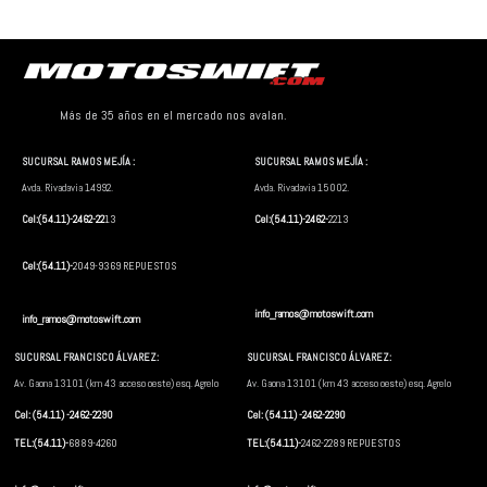
Más de 35 años en el mercado nos avalan.
SUCURSAL RAMOS MEJÍA :
SUCURSAL RAMOS MEJÍA :
Avda. Rivadavia 14992.
Avda. Rivadavia 15002.
Cel:(54.11)-2462-22
13
Cel:(54.11)-2462-
2213
Cel:(54.11)-
2049-9369 REPUESTOS
info_ramos@motoswift.com
info_ramos@motoswift.com
SUCURSAL FRANCISCO ÁLVAREZ:
SUCURSAL FRANCISCO ÁLVAREZ:
Av. Gaona 13101 (km 43 acceso oeste) esq. Agrelo
Av. Gaona 13101 (km 43 acceso oeste) esq. Agrelo
Cel: (54.11) -2462-2290
Cel: (54.11) -2462-2290
TEL:(54.11)-
6889-4260
TEL:(54.11)-
2462-2289 REPUESTOS