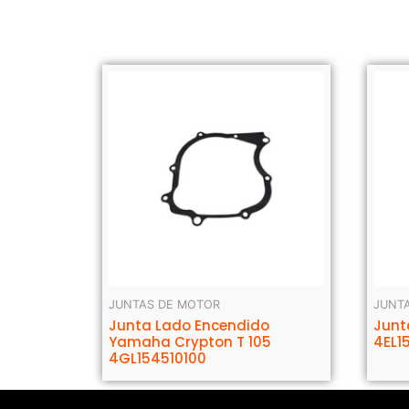
JUNTAS DE MOTOR
JUNT
Junta Lado Encendido
Junt
Yamaha Crypton T 105
4EL1
4GL154510100