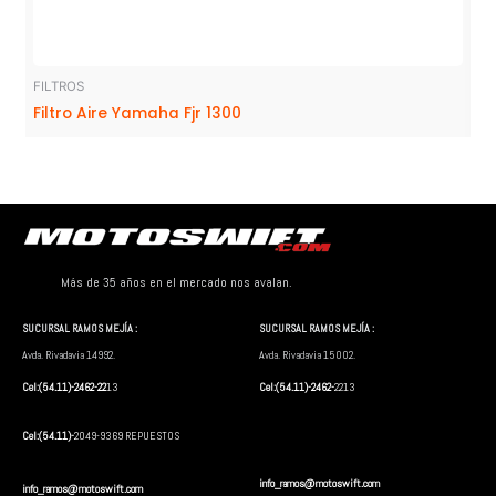
FILTROS
Filtro Aire Yamaha Fjr 1300
Más de 35 años en el mercado nos avalan.
SUCURSAL RAMOS MEJÍA :
SUCURSAL RAMOS MEJÍA :
Avda. Rivadavia 14992.
Avda. Rivadavia 15002.
Cel:(54.11)-2462-22
13
Cel:(54.11)-2462-
2213
Cel:(54.11)-
2049-9369 REPUESTOS
info_ramos@motoswift.com
info_ramos@motoswift.com