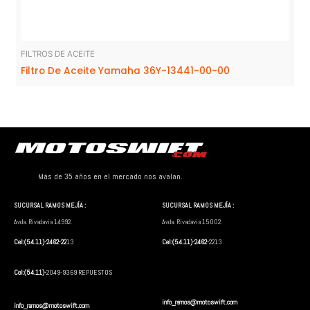
FILTROS DE ACEITE
Filtro De Aceite Yamaha 36Y-13441-00-00
Más de 35 años en el mercado nos avalan.
SUCURSAL RAMOS MEJÍA :
SUCURSAL RAMOS MEJÍA :
Avda. Rivadavia 14992.
Avda. Rivadavia 15002.
Cel:(54.11)-2462-22
13
Cel:(54.11)-2462-
2213
Cel:(54.11)-
2049-9369 REPUESTOS
info_ramos@motoswift.com
info_ramos@motoswift.com