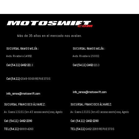
Más de 35 años en el mercado nos avalan.
SUCURSAL RAMOS MEJÍA :
SUCURSAL RAMOS MEJÍA :
Avda. Rivadavia 14992.
Avda. Rivadavia 15002.
Cel:(54.11)-2462-22
13
Cel:(54.11)-2462-
2213
Cel:(54.11)-
2049-9369 REPUESTOS
info_ramos@motoswift.com
info_ramos@motoswift.com
SUCURSAL FRANCISCO ÁLVAREZ:
SUCURSAL FRANCISCO ÁLVAREZ:
Av. Gaona 13101 (km 43 acceso oeste) esq. Agrelo
Av. Gaona 13101 (km 43 acceso oeste) esq. Agrelo
Cel: (54.11) -2462-2290
Cel: (54.11) -2462-2290
TEL:(54.11)-
6889-4260
TEL:(54.11)-
2462-2289 REPUESTOS