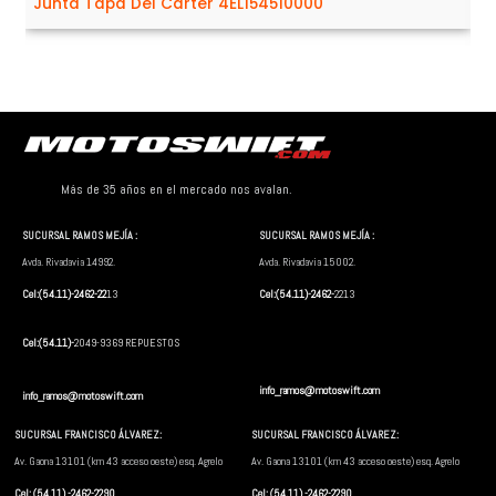
Junta Tapa Del Cárter 4EL154510000
Más de 35 años en el mercado nos avalan.
SUCURSAL RAMOS MEJÍA :
SUCURSAL RAMOS MEJÍA :
Avda. Rivadavia 14992.
Avda. Rivadavia 15002.
Cel:(54.11)-2462-22
13
Cel:(54.11)-2462-
2213
Cel:(54.11)-
2049-9369 REPUESTOS
info_ramos@motoswift.com
info_ramos@motoswift.com
SUCURSAL FRANCISCO ÁLVAREZ:
SUCURSAL FRANCISCO ÁLVAREZ:
Av. Gaona 13101 (km 43 acceso oeste) esq. Agrelo
Av. Gaona 13101 (km 43 acceso oeste) esq. Agrelo
Cel: (54.11) -2462-2290
Cel: (54.11) -2462-2290