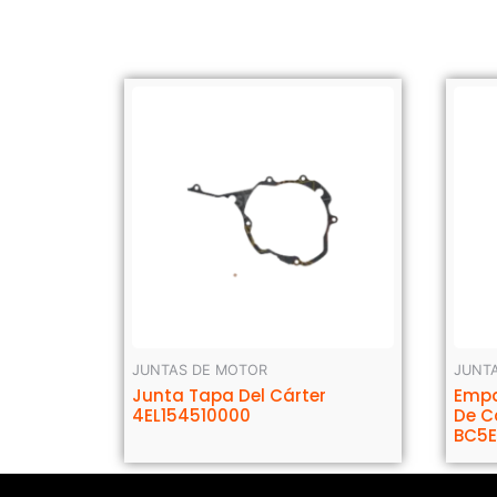
JUNTAS DE MOTOR
JUNT
Junta Tapa Del Cárter
Empa
4EL154510000
De C
BC5E