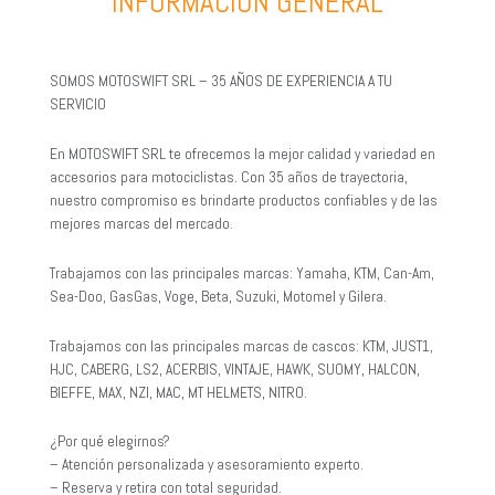
INFORMACIÓN GENERAL
SOMOS MOTOSWIFT SRL – 35 AÑOS DE EXPERIENCIA A TU
SERVICIO
En MOTOSWIFT SRL te ofrecemos la mejor calidad y variedad en
accesorios para motociclistas. Con 35 años de trayectoria,
nuestro compromiso es brindarte productos confiables y de las
mejores marcas del mercado.
Trabajamos con las principales marcas: Yamaha, KTM, Can-Am,
Sea-Doo, GasGas, Voge, Beta, Suzuki, Motomel y Gilera.
Trabajamos con las principales marcas de cascos: KTM, JUST1,
HJC, CABERG, LS2, ACERBIS, VINTAJE, HAWK, SUOMY, HALCON,
BIEFFE, MAX, NZI, MAC, MT HELMETS, NITRO.
¿Por qué elegirnos?
– Atención personalizada y asesoramiento experto.
– Reserva y retira con total seguridad.