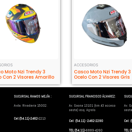
SORIOS
ACCESORIOS
o Moto Nzi Trendy 3
Casco Moto Nzi Trendy 3
o Con 2 Visores Amarillo
Ocelo Con 2 Visores Gris
SUCURSAL RAMOS MEJÍA :
SUCURSAL FRANCISCO ÁLVAREZ:
SUCU
Avda. Rivadavia 15002.
Av. Gaona 13101 (km 43 acceso
Av. G
oeste) esq. Agrelo
oeste
Cel:(54.11)-2462-
2213
Cel: (54.11) -2462-2290
Cel: 
TEL:(54.11)-
6889-4260
TEL:(