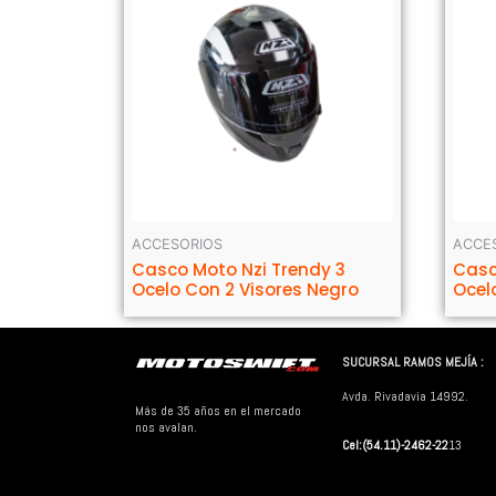
ACCESORIOS
ACCE
Casco Moto Nzi Trendy 3
Casc
Ocelo Con 2 Visores Negro
Ocel
SUCURSAL RAMOS MEJÍA :
Avda. Rivadavia 14992.
Más de 35 años en el mercado
nos avalan.
Cel:(54.11)-2462-22
13