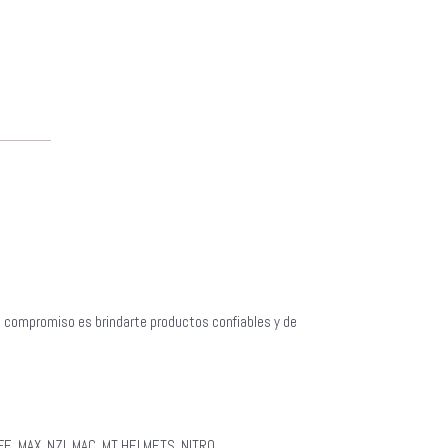
o compromiso es brindarte productos confiables y de
E, MAX, NZI, MAC, MT HELMETS, NITRO.