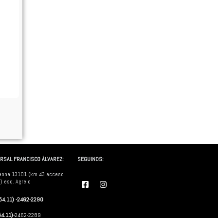
RSAL FRANCISCO ÁLVAREZ:
SEGUINOS:
aona 13101 (km 43 acceso
F
I
) esq. Agrelo
a
n
c
s
(54.11) -2462-2290
e
t
b
a
54.11)-
2462-2289