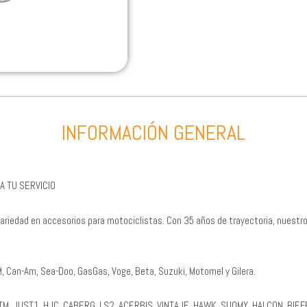
INFORMACIÓN GENERAL
A TU SERVICIO
ariedad en accesorios para motociclistas. Con 35 años de trayectoria, nuestr
, Can-Am, Sea-Doo, GasGas, Voge, Beta, Suzuki, Motomel y Gilera.
KTM, JUST1, HJC, CABERG, LS2, ACERBIS, VINTAJE, HAWK, SUOMY, HALCON, BIEFF