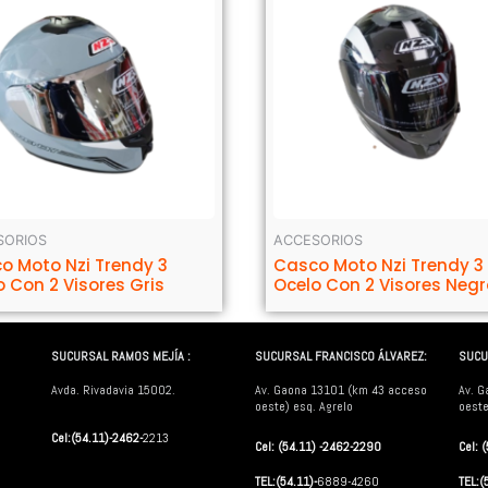
SORIOS
ACCESORIOS
o Moto Nzi Trendy 3
Casco Moto Nzi Trendy 3
o Con 2 Visores Gris
Ocelo Con 2 Visores Negr
SUCURSAL RAMOS MEJÍA :
SUCURSAL FRANCISCO ÁLVAREZ:
SUCU
Avda. Rivadavia 15002.
Av. Gaona 13101 (km 43 acceso
Av. G
oeste) esq. Agrelo
oeste
Cel:(54.11)-2462-
2213
Cel: (54.11) -2462-2290
Cel: 
TEL:(54.11)-
6889-4260
TEL:(