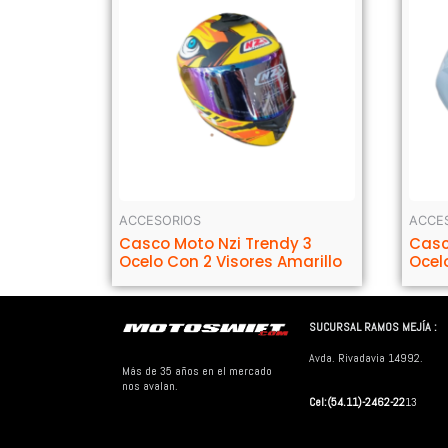
ACCESORIOS
ACCE
Casco Moto Nzi Trendy 3
Casc
Ocelo Con 2 Visores Amarillo
Ocel
SUCURSAL RAMOS MEJÍA :
Avda. Rivadavia 14992.
Más de 35 años en el mercado
nos avalan.
Cel:(54.11)-2462-22
13