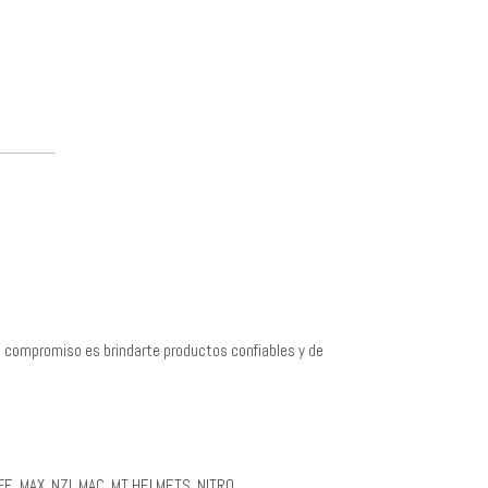
o compromiso es brindarte productos confiables y de
E, MAX, NZI, MAC, MT HELMETS, NITRO.