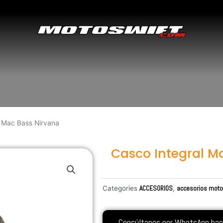
l Mac Bass Nirvana
Casco Integral M
Categories
ACCESORIOS
,
accesorios mot
Consúltanos por WhatsApp hacie