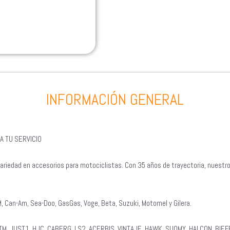
INFORMACIÓN GENERAL
A TU SERVICIO
ariedad en accesorios para motociclistas. Con 35 años de trayectoria, nuestr
, Can-Am, Sea-Doo, GasGas, Voge, Beta, Suzuki, Motomel y Gilera.
KTM, JUST1, HJC, CABERG, LS2, ACERBIS, VINTAJE, HAWK, SUOMY, HALCON, BIEFF