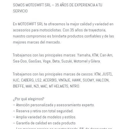
SOMOS MOTOSWIFT SRL – 35 AÑOS DE EXPERIENCIA A TU
SERVICIO
En MOTOSWIFT SRL te ofrecemos la mejor calidad y variedad en
accesorios para motociclistas. Con 35 años de trayectoria,
nuestro compromiso es brindarte productos confiables y de las
mejores marcas del mercado.
Trabajamos con las principales marcas: Yamaha, KTM, Can-Am,
Sea-Doo, GasGas, Voge, Beta, Suzuki, Motomel y Gilera.
Trabajamos con las principales marcas de cascos: KTM, JUST1,
HJC, CABERG, LS2, ACERBIS, VINTAJE, HAWK, SUOMY, HALCON,
BIEFFE, MAX, NZI, MAC, MT HELMETS, NITRO.
¿Por qué elegirnos?
– Atención personalizada y asesoramiento experto.
– Reserva y retira con total seguridad.
– Amplia variedad de modelos y estilos.
– Garantía de calidad en cada producto.