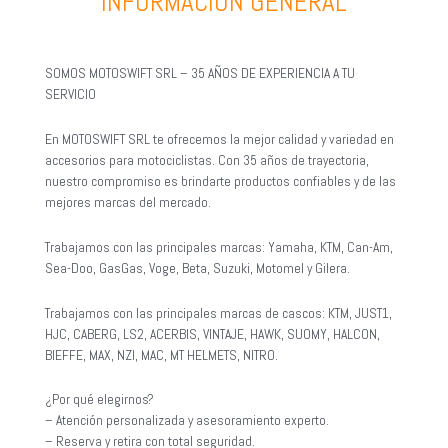
INFORMACIÓN GENERAL
SOMOS MOTOSWIFT SRL – 35 AÑOS DE EXPERIENCIA A TU
SERVICIO
En MOTOSWIFT SRL te ofrecemos la mejor calidad y variedad en
accesorios para motociclistas. Con 35 años de trayectoria,
nuestro compromiso es brindarte productos confiables y de las
mejores marcas del mercado.
Trabajamos con las principales marcas: Yamaha, KTM, Can-Am,
Sea-Doo, GasGas, Voge, Beta, Suzuki, Motomel y Gilera.
Trabajamos con las principales marcas de cascos: KTM, JUST1,
HJC, CABERG, LS2, ACERBIS, VINTAJE, HAWK, SUOMY, HALCON,
BIEFFE, MAX, NZI, MAC, MT HELMETS, NITRO.
¿Por qué elegirnos?
– Atención personalizada y asesoramiento experto.
– Reserva y retira con total seguridad.