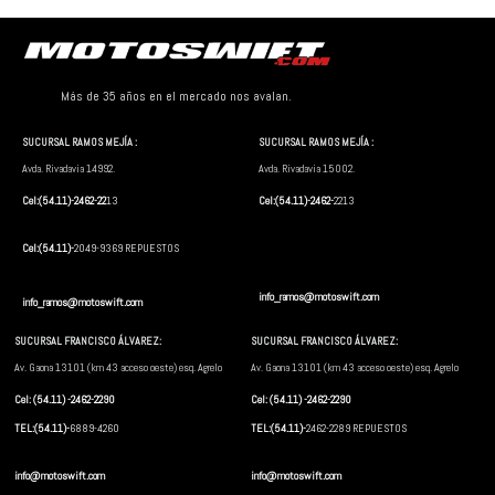
Más de 35 años en el mercado nos avalan.
SUCURSAL RAMOS MEJÍA :
SUCURSAL RAMOS MEJÍA :
Avda. Rivadavia 14992.
Avda. Rivadavia 15002.
Cel:(54.11)-2462-22
13
Cel:(54.11)-2462-
2213
Cel:(54.11)-
2049-9369 REPUESTOS
info_ramos@motoswift.com
info_ramos@motoswift.com
SUCURSAL FRANCISCO ÁLVAREZ:
SUCURSAL FRANCISCO ÁLVAREZ:
Av. Gaona 13101 (km 43 acceso oeste) esq. Agrelo
Av. Gaona 13101 (km 43 acceso oeste) esq. Agrelo
Cel: (54.11) -2462-2290
Cel: (54.11) -2462-2290
TEL:(54.11)-
6889-4260
TEL:(54.11)-
2462-2289 REPUESTOS
info@motoswift.com
info@motoswift.com