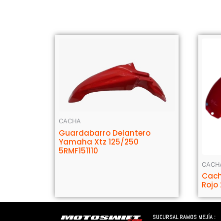
CACHA
Guardabarro Delantero
Yamaha Xtz 125/250
5RMF151110
CACH
Cach
Rojo
SUCURSAL RAMOS MEJÍA :