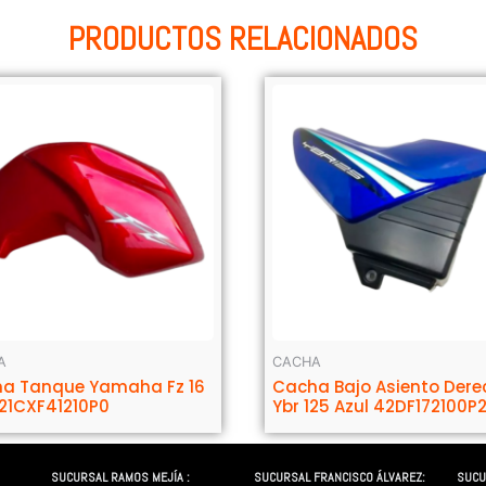
PRODUCTOS RELACIONADOS
A
CACHA
a Tanque Yamaha Fz 16
Cacha Bajo Asiento Der
 21CXF41210P0
Ybr 125 Azul 42DF172100P
SUCURSAL RAMOS MEJÍA :
SUCURSAL FRANCISCO ÁLVAREZ:
SUCU