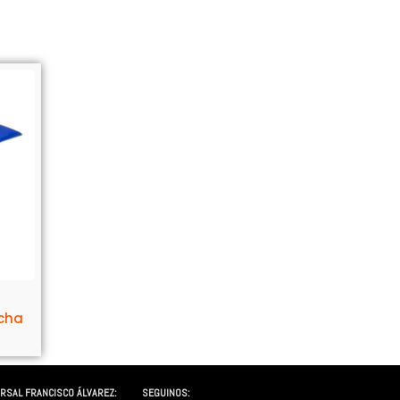
echa
2
RSAL FRANCISCO ÁLVAREZ:
SEGUINOS: