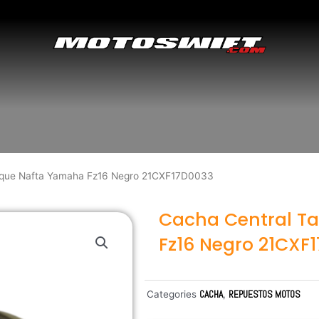
nque Nafta Yamaha Fz16 Negro 21CXF17D0033
Cacha Central T
Fz16 Negro 21CXF
Categories
CACHA
,
REPUESTOS MOTOS