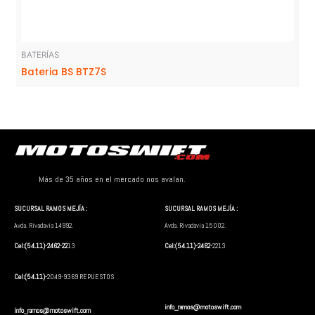
BATERÍAS
Bateria BS BTZ7S
Más de 35 años en el mercado nos avalan.
SUCURSAL RAMOS MEJÍA :
SUCURSAL RAMOS MEJÍA :
Avda. Rivadavia 14992.
Avda. Rivadavia 15002.
Cel:(54.11)-2462-22
13
Cel:(54.11)-2462-
2213
Cel:(54.11)-
2049-9369 REPUESTOS
info_ramos@motoswift.com
info_ramos@motoswift.com