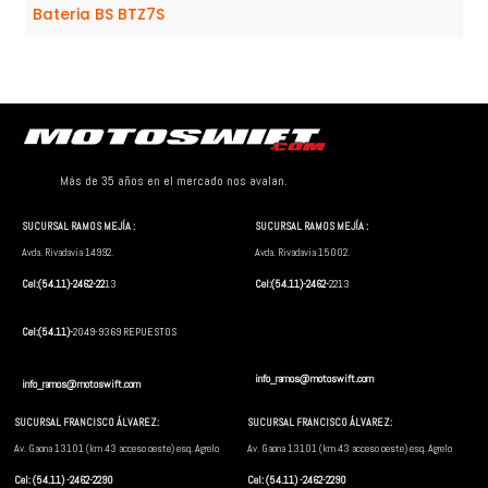
Bateria BS BTZ7S
Más de 35 años en el mercado nos avalan.
SUCURSAL RAMOS MEJÍA :
SUCURSAL RAMOS MEJÍA :
Avda. Rivadavia 14992.
Avda. Rivadavia 15002.
Cel:(54.11)-2462-22
13
Cel:(54.11)-2462-
2213
Cel:(54.11)-
2049-9369 REPUESTOS
info_ramos@motoswift.com
info_ramos@motoswift.com
SUCURSAL FRANCISCO ÁLVAREZ:
SUCURSAL FRANCISCO ÁLVAREZ:
Av. Gaona 13101 (km 43 acceso oeste) esq. Agrelo
Av. Gaona 13101 (km 43 acceso oeste) esq. Agrelo
Cel: (54.11) -2462-2290
Cel: (54.11) -2462-2290