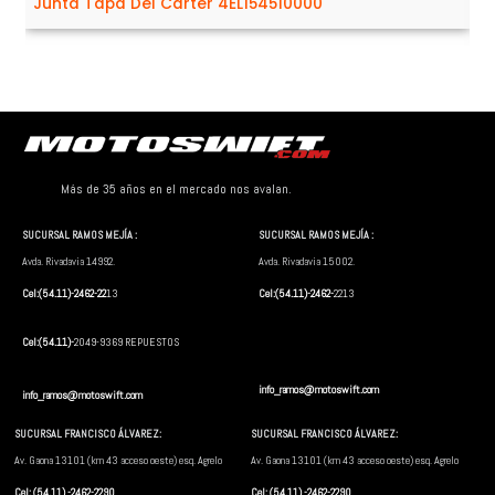
Junta Tapa Del Cárter 4EL154510000
Más de 35 años en el mercado nos avalan.
SUCURSAL RAMOS MEJÍA :
SUCURSAL RAMOS MEJÍA :
Avda. Rivadavia 14992.
Avda. Rivadavia 15002.
Cel:(54.11)-2462-22
13
Cel:(54.11)-2462-
2213
Cel:(54.11)-
2049-9369 REPUESTOS
info_ramos@motoswift.com
info_ramos@motoswift.com
SUCURSAL FRANCISCO ÁLVAREZ:
SUCURSAL FRANCISCO ÁLVAREZ:
Av. Gaona 13101 (km 43 acceso oeste) esq. Agrelo
Av. Gaona 13101 (km 43 acceso oeste) esq. Agrelo
Cel: (54.11) -2462-2290
Cel: (54.11) -2462-2290