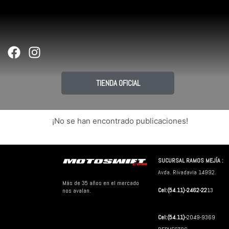
Ir
al
contenido
F
I
a
n
c
s
TIENDA OFICIAL
e
t
b
a
o
g
¡No se han encontrado publicaciones!
o
r
k
a
m
SUCURSAL RAMOS MEJÍA :
Avda. Rivadavia 14992.
Más de 35 años en el mercado
Cel:(54.11)-2462-22
13
nos avalan.
Cel:(54.11)-
2049-9369