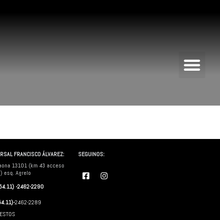
Me
RSAL FRANCISCO ÁLVAREZ:
SEGUINOS:
aona 13101 (km 43 acceso
F
I
) esq. Agrelo
a
n
c
s
(54.11) -2462-2290
e
t
b
a
54.11)-
2462-2289
o
g
ESTOS
o
r