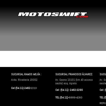
SUCURSAL RAMOS MEJÍA :
SUCURSAL FRANCISCO ÁLVAREZ:
SUCU
Avda. Rivadavia 15002.
Av. Gaona 13101 (km 43 acceso
Av. G
oeste) esq. Agrelo
oeste
Cel:(54.11)-2462-
2213
Cel: (54.11) -2462-2290
Cel: 
TEL:(54.11)-
6889-4260
TEL:(
REPU