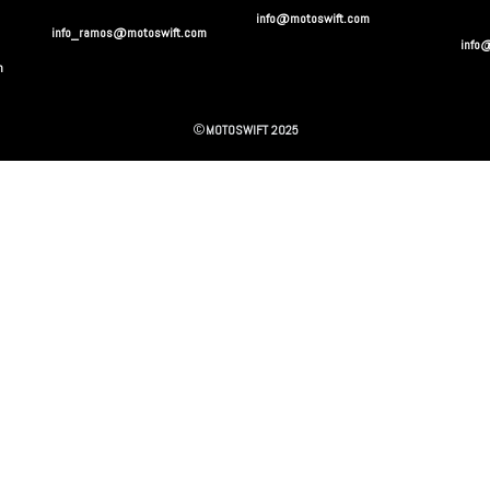
info@motoswift.com
info_ramos@motoswift.com
info
m
©
MOTOSWIFT 2025